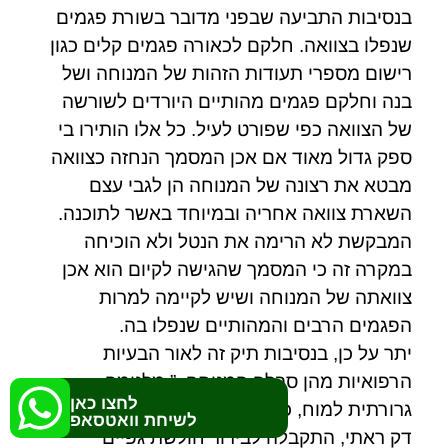
בנסיבות התביעה שבפני מדובר בשורת פגמים
שנפלו בצוואה. חלקם לכאורה פגמים קלים כגון
רישום מספרי תעודות הזהות של המנוחה ושל
בנה וחלקם פגמים מהותיים היורדים לשורשה
של הצוואה כפי שפורט לעיל. כל אלו הותירו בי
ספק גדול מאוד אם אכן המסמך הנחזה כצוואה
מבטא את רצונה של המנוחה הן לגבי עצם
השארת צוואה אחריה ובמיוחד באשר לתוכנה.
המבקשת לא הרימה את הנטל ולא הוכיחה
במקרה זה כי המסמך שהגישה לקיום הוא אכן
צוואתה של המנוחה ושיש לקיימה למרות
הפגמים הרבים והמהותיים שנפלו בה.
יתר על כן, בנסיבות תיק זה לאור הבעיות
הרפואיות מהן סבלה המנוחה: ” מלנומה
לחצו כאן
גרורתית למוח, כבד, תוך בטני עם חדירה למעי
לשיחת וואטסאפ
דק ראתי, התקבלה לבירור חולשת גפיים