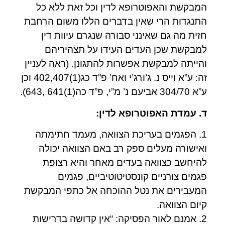
המבקשת והאפוטרופא לדין וכל זאת ללא כל
התנגדות הרי שאין בדברים הללו משום הרחבת
חזית מה גם שאינני סבורה שנגרם עיוות דין
למבקשת שכן העדים העידו על תצהיריהם
והייתה למבקשת אפשרות להתגונן. (ראה לעניין
זה: ע”א וייס נ. ג’ורג’י ואח’ פ”ד כג(1)402,407 וכן
ע”א 304/70 אביעם נ’ מ”י, פ”ד כה(1)641 ,643).
ד. עמדת האפוטרופא לדין:
1. הפגמים בעריכת הצוואה, מעמד חתימתה
ואישורה מעלים ספק רב באם הצוואה יכולה
להיחשב כצוואה בעדים מאחר והיא רצופת
פגמים צורניים קונסטיטוטיביים, פגמים
המעבירים את נטל ההוכחה אל כתפי המבקשת
קיום הצוואה.
2. אמנם לאור הפסיקה: “אין קדושה בדרישות