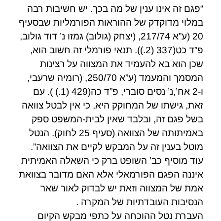
“פגם זה אינו ענין של מה בכך. יש חשיבות רבה
במלוי מדוקדק של ההוראות הפורמליות שבסעיף
20 (ע”א 217/74, (יצחק (גולוב) גמזו נ’ דוד גולוב,
פ”ד כט(337 (2.)). תנאי פורמלי זה חשוב הוא,
שכן הוא בא להעמיד את המצווה על רצינות
המסמך והמעמד (ע”א 250/70, (רומיה שרעבי,
ו-2 אח’,נ’ נסים סוברי, פ”ד כה(429 (1.) ). עם
זאת, גישתו של המחוקק היא, כי אין לבטל צוואה
בשל פגם זה, ובלבד שאין לבית-המשפט ספק
באמיתותה של הצוואה (סעיף 25 לחוק). הנטל
מוטל בענין זה על המבקש לקיים את הצוואה”.
עוד מוסיף כב’ השופט ברק כי השאלה האמיתית
איננה הפגם הפורמאלי אלא האם מדובר בצוואת
אמת של המצווה וזאת יש לבדוק לאור שאר
הנסיבות העובדתיות של המקרה .
העברת נטל ההוכחה על כתפי מבקש הקיום